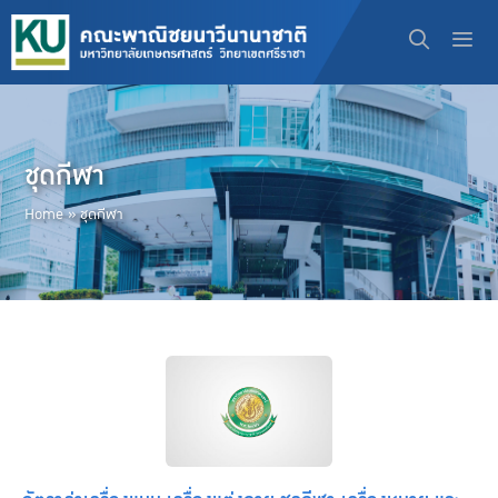
Skip
to
content
Men
ชุดกีฬา
Home
»
ชุดกีฬา