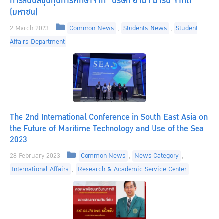
การสนับสนุนทุนการศึกษาจาก “บริษัท อาม่า มารีน จำกัด
(มหาชน)
Categories
2 March 2023
Common News
,
Students News
,
Student
Affairs Department
The 2nd International Conference in South East Asia on
the Future of Maritime Technology and Use of the Sea
2023
Categories
28 February 2023
Common News
,
News Category
,
International Affairs
,
Research & Academic Service Center