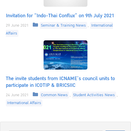
Invitation for “Indo-Thai Conflux” on 9th July 2021
Categories
29 June 2021
Seminar & Training News
,
International
Affairs
The invite students from ICNAME’s council units to
participate in ICOTIP & BRICSIIC
Categories
24 June 2021
Common News
,
Student Activities News
,
International Affairs