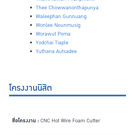
Thee Chowwanonthapunya
Waleephan Gunnuang
Wonlee Nounmusig
Worawut Poma
Yodchai Tiaple
Yuthana Autsadee
โครงงานนิสิต
ชื่อโครงงาน :
CNC Hot Wire Foam Cutter