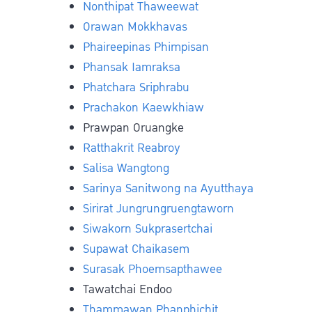
Nonthipat Thaweewat
Orawan Mokkhavas
Phaireepinas Phimpisan
Phansak Iamraksa
Phatchara Sriphrabu
Prachakon Kaewkhiaw
Prawpan Oruangke
Ratthakrit Reabroy
Salisa Wangtong
Sarinya Sanitwong na Ayutthaya
Sirirat Jungrungruengtaworn
Siwakorn Sukprasertchai
Supawat Chaikasem
Surasak Phoemsapthawee
Tawatchai Endoo
Thammawan Phanphichit