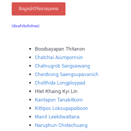
ข้อมูลนักวิจัยรายบุคคล
(เรียงลำดับตัวอักษร)
Boodsayapan Thitanon
Chatchai Aiumpornsin
Chatnugrob Sangsawang
Cherdvong Saengsupavanich
Cholthida Longploypad
Htet Khaing Kyi Lin
Kantapon Tanakitkorn
Kittipos Loksupapaiboon
Manit Leekitwattana
Naruphun Chotechuang