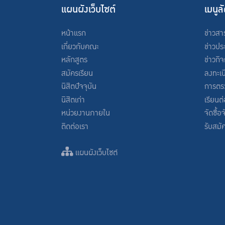
แผนผังเว็บไซต์
เมนูล
หน้าแรก
ข่าวสา
เกี่ยวกับคณะ
ข่าวปร
หลักสูตร
ข่าวกิ
สมัครเรียน
ลงทะเบ
นิสิตปัจจุบัน
การตร
นิสิตเก่า
เรียนต
หน่วยงานภายใน
จัดซื้อ
ติดต่อเรา
รับสมั
แผนผังเว็บไซต์