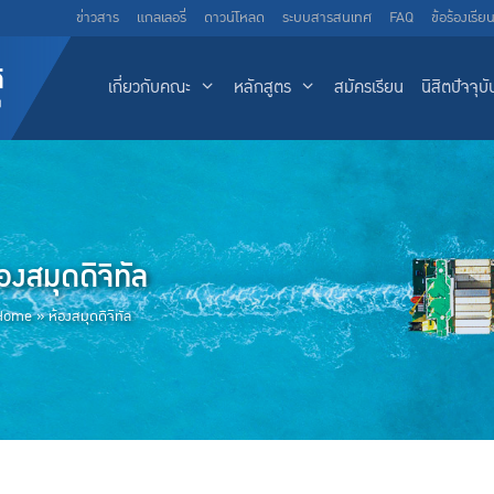
ข่าวสาร
แกลเลอรี่
ดาวน์โหลด
ระบบสารสนเทศ
FAQ
ข้อร้องเรีย
เกี่ยวกับคณะ
หลักสูตร
สมัครเรียน
นิสิตปัจจุบั
องสมุดดิจิทัล
Home
»
ห้องสมุดดิจิทัล