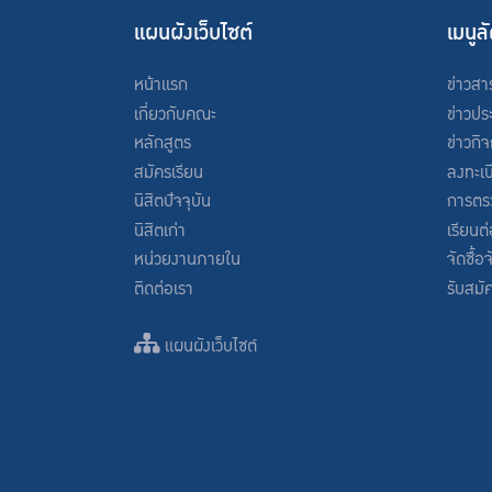
แผนผังเว็บไซต์
เมนูล
หน้าแรก
ข่าวสา
เกี่ยวกับคณะ
ข่าวปร
หลักสูตร
ข่าวกิ
สมัครเรียน
ลงทะเบ
นิสิตปัจจุบัน
การตร
นิสิตเก่า
เรียนต
หน่วยงานภายใน
จัดซื้อ
ติดต่อเรา
รับสมั
แผนผังเว็บไซต์