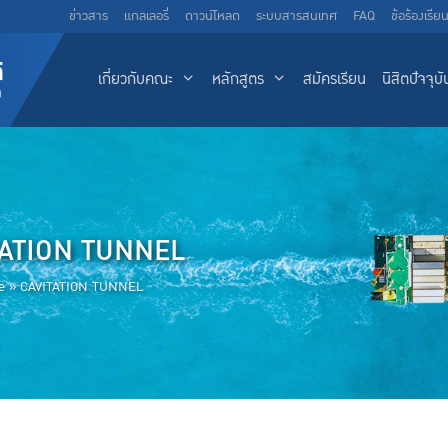
ข่าวสาร
แกลเลอรี่
ดาวน์โหลด
ระบบสารสนเทศ
FAQ
ข้อร้องเรีย
เกี่ยวกับคณะ
หลักสูตร
สมัครเรียน
นิสิตปัจจุบั
TATION TUNNEL
e
»
CAVITATION TUNNEL