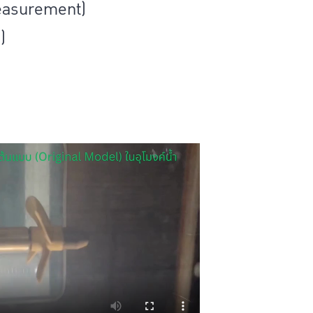
Measurement)
)