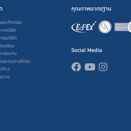
ัด
คุณภาพมาตรฐาน
รและกิจกรรม
ะกาศนิสิต
จกรรมนิสิต
ียนเรียน
Social Media
วจสอบจบ
่อและทุนการศึกษา
จัดจ้าง
ครงาน