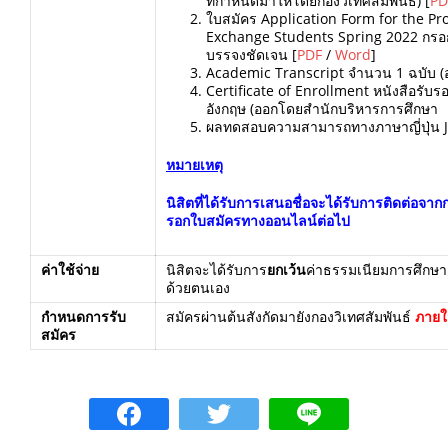
ที่กำหนดมาให้โดยกองวิเทศสัมพันธ์) [
PD
ใบสมัคร Application Form for the P
Exchange Students Spring 2022 กรอกด
บรรจงชัดเจน [
PDF
/
Word
]
Academic Transcript จำนวน 1 ฉบับ (
Certificate of Enrollment หนังสือรั
อังกฤษ (ออกโดยสำนักบริหารการศึกษา
ผลทดสอบความสามารถทางภาษาญี่ปุ่น 
หมายเหตุ
นิสิตที่ได้รับการเสนอชื่อจะได้รับการติดต่อจาก
รอกใบสมัครทางออนไลน์ต่อไป
ค่าใช้จ่าย
นิสิตจะได้รับการ
ยกเว้น
ค่าธรรมเนียมการศึกษา 
ด้วยตนเอง
กำหนดการรับ
สมัครผ่านต้นสังกัดมายังกองวิเทศสัมพันธ์
ภายใ
สมัคร