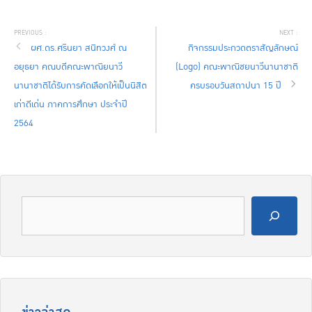
ผศ.ดร.ศรินยา สนิทวงศ์ ณ
กิจกรรมประกวดตราสัญลักษณ์
อยุธยา คณบดีคณะพาณิยนาวี
(Logo) คณะพาณิชยนาวีนานาชาติ
นานาชาติได้รับการคัดเลือกให้เป็นนิสิต
ครบรอบวันสถาปนา 15 ปี
เก่าดีเด่น ภาคการศึกษา ประจำปี
2564