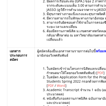
มีผลการเรียนสะสม (GPA.) ของ 2 ภาคการศึ
จากระดับคะแนนเต็ม 3.00 ตามการคำน
JASSO
(ดูวิธีการคำนวณจากตาราง
JASSO
มีสุขภาพร่างกายแข็งแรงและสุขภาพจิตดี
มีความสามารถในทักษะทางภาษาอังกฤษ หรือ
สามารถรับผิดชอบค่าใช้จ่ายในการครองชีพอ
ระยะเวลาแลกเปลี่ยน
ต้องมีสถานภาพนิสิต ม.เกษตรศาสตร์ตลอ
กลับมาศึกษาต่อ ณ มหาวิทยาลัยเกษตรศาส
เปลี่ยนแล้ว
เอกสาร
ผู้สมัครต้องยื่นเอกสารตามรายการต่อไปนี้
พร้อมห
ประกอบ
การ
มายังกองวิเทศสัมพันธ์
สมัคร
ใบสมัครเข้าร่วมโครงการนิสิตแลกเปลี่ยน
กำหนดมาให้โดยกองวิเทศสัมพันธ์) [
PDF
]
ใบสมัคร Application Form for the Pr
Students Spring 2022 กรอกด้วยการพิมพ
[
PDF
/
Word
]
Academic Transcript จำนวน 1 ฉบับ (
ประมวลผล)
หนังสือรับรองสถานภาพนิสิต ฉบับภาษาอ
และประมวลผล)