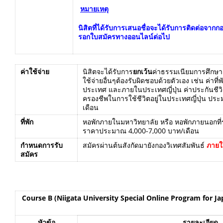
หมายเหตุ
นิสิตที่ได้รับการเสนอชื่อจะได้รับการติดต่อจากก
รอกใบสมัครทางออนไลน์ต่อไป
ค่าใช้จ่าย
นิสิตจะได้รับการ
ยกเว้น
ค่าธรรมเนียมการศึกษา
ใช้จ่ายอื่นๆต้องรับผิดชอบด้วยตัวเอง เช่น ค่าที
ประเทศ และภายในประเทศญี่ปุ่น ค่าประกันชีวิตแ
ครองชีพในการใช้ชีวิตอยู่ในประเทศญี่ปุ่น ปร
เดือน
ที่พัก
หอพักภายในมหาวิทยาลัย หรือ หอพักภายนอกที่
ราคาประมาณ 4,000-7,000 บาท/เดือน
กำหนดการรับ
สมัครผ่านต้นสังกัดมายังกองวิเทศสัมพันธ์
ภายใ
สมัคร
Course B
(
Niigata University Special Online Program for 
หัวข้อ
รายละเอียด