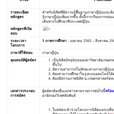
รายละเอียด
สำหรับนิสิตที่มีความรู้พื้นฐานภาษาญี่ปุ่นและ
หลักสูตร
รู้ภาษาญี่ปุ่นเพิ่มมากขึ้น ทั้งนี้การเรียนการส
เดินทางไปศึกษาที่ประเทศญี่ปุ่น
หลักสูตรที่เปิด
สอน
ระยะเวลา
1 ภาคการศึกษา
: เมษายน 2565 – สิงหาคม 25
โครงการ
ภาษาที่ใช้สอน
ภาษาญี่ปุ่น
คุณสมบัติผู้สมัคร
เป็นนิสิตปัจจุบันของมหาวิทยาลัยเกษตรศา
ขึ้นไป
มีความสามารถในทักษะทางภาษาญี่ปุ่นอย
ต้องสามารถศึกษาในรูปแบบออนไลน์ได้
ต้องมีสถานภาพนิสิต ม.เกษตรศาสตร์ต
เอกสารประกอบ
ผู้สมัครต้องยื่นเอกสารตามรายการต่อไปนี้
พร้อม
การสมัคร
มายังกองวิเทศสัมพันธ์
ใบสมัครเข้าร่วมโครงการนิสิตแลกเปลี่