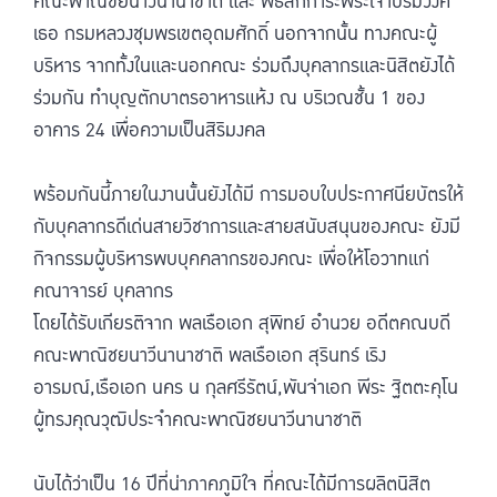
คณะพาณิชยนาวีนานาชาติ และ พิธีสักการะพระเจ้าบรมวงศ์
เธอ กรมหลวงชุมพรเขตอุดมศักดิ์ นอกจากนั้น ทางคณะผู้
บริหาร จากทั้งในและนอกคณะ ร่วมถึงบุคลากรและนิสิตยังได้
ร่วมกัน ทำบุญตักบาตรอาหารแห้ง ณ บริเวณชั้น 1 ของ
อาคาร 24 เพื่อความเป็นสิริมงคล
พร้อมกันนี้ภายในงานนั้นยังได้มี การมอบใบประกาศนียบัตรให้
กับบุคลากรดีเด่นสายวิชาการและสายสนับสนุนของคณะ ยังมี
กิจกรรมผู้บริหารพบบุคคลากรของคณะ เพื่อให้โอวาทแก่
คณาจารย์ บุคลากร
โดยได้รับเกียรติจาก พลเรือเอก สุพิทย์ อำนวย อดีตคณบดี
คณะพาณิชยนาวีนานาชาติ พลเรือเอก สุรินทร์ เริง
อารมณ์,เรือเอก นคร น กุลศรีรัตน์,พันจ่าเอก พีระ ฐิตตะคุโน
ผู้ทรงคุณวุฒิประจำคณะพาณิชยนาวีนานาชาติ
นับได้ว่าเป็น 16 ปีที่น่าภาคภูมิใจ ที่คณะได้มีการผลิตนิสิต