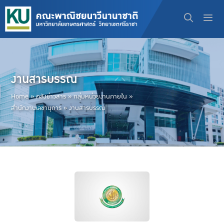
Skip
to
content
Men
งานสารบรรณ
Home
»
คลังข่าวสาร
»
กลุ่มหน่วยงานภายใน
»
สำนักงานเลขานุการ
»
งานสารบรรณ