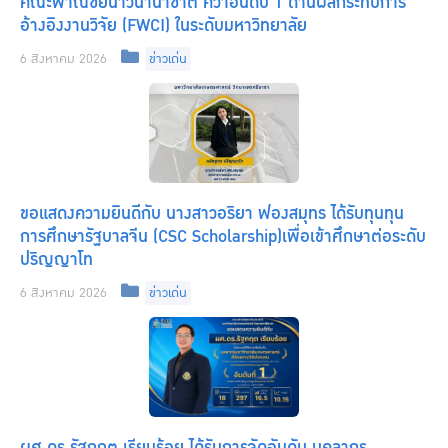
คณะพาณิชยนาวีนานาชาติ คว้าอันดับ 1 ด้านผลกระทบการ
อ้างอิงงานวิจัย (FWCI) ในระดับมหาวิทยาลัย
Categories
6 สิงหาคม 2026
ข่าวเด่น
ขอแสดงความยินดีกับ นางสาวอริยา ฟองสมุทร ได้รับทุนทุน
การศึกษารัฐบาลจีน (CSC Scholarship)เพื่อเข้าศึกษาต่อระดับ
ปริญญาโท
Categories
6 สิงหาคม 2026
ข่าวเด่น
ผศ.ดร.รัฐกฤต เรียบร้อย ได้รับการจัดอันดับ บุคลากร