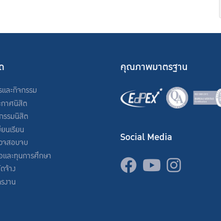
ัด
คุณภาพมาตรฐาน
รและกิจกรรม
ะกาศนิสิต
จกรรมนิสิต
ียนเรียน
Social Media
วจสอบจบ
่อและทุนการศึกษา
จัดจ้าง
ครงาน