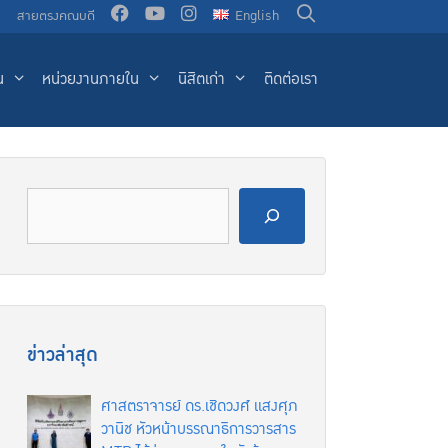
น
สายตรงคณบดี
English
น
หน่วยงานภายใน
นิสิตเก่า
ติดต่อเรา
ข่าวล่าสุด
ศาสตราจารย์ ดร.เชิดวงศ์ แสงศุภ
วานิช หัวหน้าบรรณาธิการวารสาร