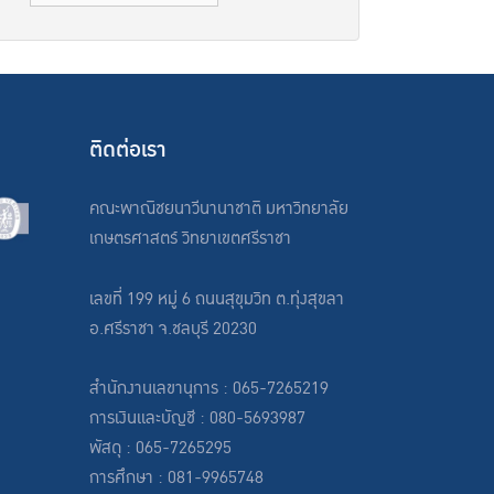
ติดต่อเรา
คณะพาณิชยนาวีนานาชาติ มหาวิทยาลัย
เกษตรศาสตร์ วิทยาเขตศรีราชา
เลขที่ 199 หมู่ 6 ถนนสุขุมวิท ต.ทุ่งสุขลา
อ.ศรีราชา จ.ชลบุรี 20230
สำนักงานเลขานุการ : 065-7265219
การเงินและบัญชี : 080-5693987
พัสดุ : 065-7265295
การศึกษา : 081-9965748