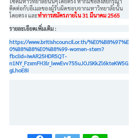
ไซต์มหาวิทยาลัยนั้นๆโดยตรง หากมีข้อสงสัยกรุณา
ติดต่อกับอีเมลของผู้รับผิดชอบจากมหาวิทยาลัยนั้น
โดยตรง
และ
ทำการสมัครภายใน 31 มีนาคม 2565
รายละเอียดเพิ่มเติม :
https://www.britishcouncil.or.th/%E0%B8%97%E
0%B8%B8%E0%B8%99-women-stem?
fbclid=IwAR25HDR5QT-
n1NY_FzxmFH3lr_lwwEvv755uJOJSKkZl6kteKW5G
gLhoE8I