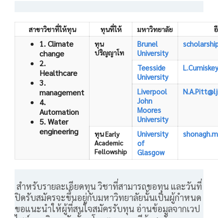
สาขาวิชาที่ให้ทุน
ทุนที่ให้
มหาวิทยาลัย
อ
1. Climate
Brunel
scholarshi
ทุน
change
ปริญญาโท
University
2.
Teesside
L.Cumiske
Healthcare
University
3.
Liverpool
N.A.Pitt@l
management
John
4.
Moores
Automation
University
5. Water
engineering
University
shonagh.m
ทุน Early
Academic
of
Fellowship
Glasgow
สำหรับรายละเอียดทุน วิชาที่สามารถขอทุน และวันที่
ปิดรับสมัครจะขึ้นอยู่กับมหาวิทยาลัยนั้นเป็นผู้กำหนด
ขอแนะนำให้ผู้ที่สนใจสมัครรับทุน อ่านข้อมูลจากเวป