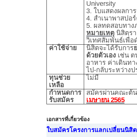
University
3.
ใบแสดงผลการเ
4.
สำเนาพาสปอร์ต
5.
ผลทดสอบทางภ
หมายเหตุ
นิสิตร
วิเทศสัมพันธ์เพ
ค่าใช้จ่าย
นิสิตจะได้รับการ
ด้วยตัวเอง
เช่น ต
อาหาร ค่าเดินทา
ไป-กลับระหว่างป
ทุนช่วย
ไม่มี
เหลือ
กำหนดการ
สมัครผ่านคณะต้นส
รับสมัคร
เมษายน 2565
เอกสารที่เกี่ยวข้อง
ใบสมัครโครงการแลกเปลี่ยนนิสิ