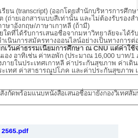
รียน (
transcript) (
ออกโดยสำนักบริหารการศึกษ
 (ถ่ายเอกสารแบบสีเท่านั้น และไม่ต้องรับรองส
าษาอังกฤษ/ภาษาเกาหลี
(
ถ้ามี
)
ายใดที่ได้รับการเสนอชื่อจากมหาวิทยาลัยจะได้ร
ื่อดำเนินการสมัครทางออนไลน์อย่างเป็นทางการต่
ยกเว้นค่าธรรมเนียมการศึกษา ณ
CNU
แต่ค่าใช้
นเอง อาทิเช่น ค่าหอพัก (ประมาณ 1
6,
000 บาท/1
งภายในประเทศเกาหลี ค่าประกันสุขภาพ ค่าเดิน
ระเทศ ค่าสาธารณูปโภค และค่าประกันสุขภาพ 
ังกัดพร้อมแนบหนังสือเสนอชื่อมายังกองวิเทศสัมพ
ต
2565.pdf