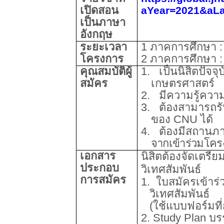
เปิดสอน
aYear=2021&aL
เป็นภาษา
อังกฤษ
ระยะเวลา
1 ภาคการศึกษา :
โครงการ
2 ภาคการศึกษา :
คุณสมบัติผู้
1.
เป็นนิสิตปัจ
สมัคร
เกษตรศาสตร์
2.
มีความรู้คว
3.
ต้องสามารถรั
ของ
CNU
ได้
4.
ต้องมีสถานภา
จากเข้าร่วมโคร
เอกสาร
นิสิตต้องจัดเตรีย
ประกอบ
วิเทศสัมพันธ์
การสมัคร
1.
ใบสมัครเข้าร
วิเทศสัมพันธ์
(ใช้แบบฟอร์มที
2.
Study Plan
บร