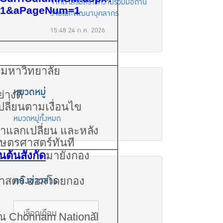
จำกัด เสริมสร้างความร่วมมือด้าน
741&aPageNum=1
วิจัยและพัฒนาบุคลากร
15:48
24 ก.ค. 2026
งมหาวิทยาลัย
หมวดหมู่
่างดี
ลี่ยนตามเงื่อนไข
หมวดหมู่ทั้งหมด
ษาแลกเปลี่ยน และ
หลัง
ษตรศาสตร์ทันที
นต้นสังกัด
มายังกอง
คลังข่าวสาร
ศาสตร์ ออกโดยกอง
 ณ
Chonnam National