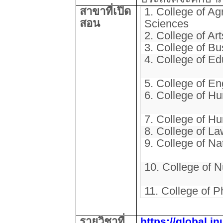
สาขาที่เปิด
1. College of Agr
สอน
Sciences
2. College of Art
3. College of Bu
4. College of Ed
5. College of En
6. College of H
7. College of H
8. College of L
9. College of Na
10. College of N
11. College of 
รายวิชาที่
https://global