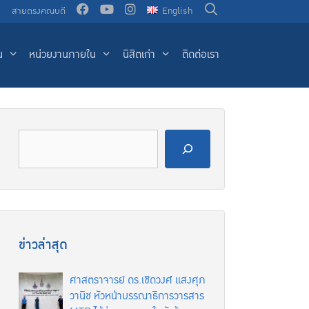
น
สายตรงคณบดี
English
น
หน่วยงานภายใน
นิสิตเก่า
ติดต่อเรา
ข่าวล่าสุด
ศาสตราจารย์ ดร.เชิดวงศ์ แสงศุภ
วานิช หัวหน้าบรรณาธิการวารสาร