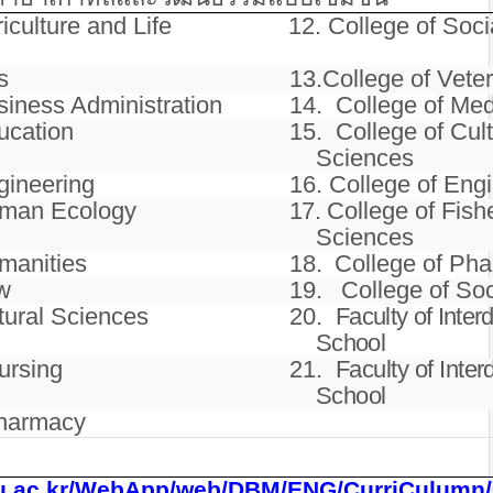
iculture and Life
12. College of Soc
s
13.College of Vete
siness Administration
14. College of Med
ucation
15. College of Cul
Sciences
gineering
16. College of Eng
uman Ecology
17.
College of Fish
Sciences
umanities
18.
College of Ph
aw
19.
College of So
tural Sciences
20.
Faculty of Inter
School
ursing
21.
Faculty of Inter
School
Pharmacy
.jnu.ac.kr/WebApp/web/DBM/ENG/CurriCulum