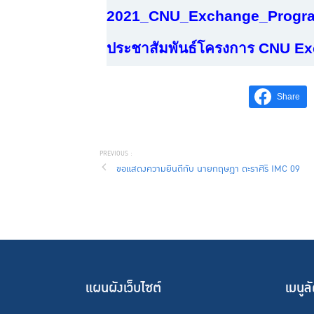
2021_CNU_Exchange_Progra
ประชาสัมพันธ์โครงการ
CNU Exc
Share
ขอแสดงความยินดีกับ นายกฤษฎา ดะราศิริ IMC 09
แผนผังเว็บไซต์
เมนูล