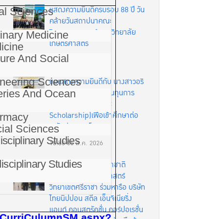
แสดงความยินดีครบรอบ 88 ปี วัน
ial Sciences
คล้ายวันสถาปนาคณะ
วิศวกรรมศาสตร์ มหาวิทยาลัย
rinary Medicine
เกษตรศาสตร์
icine
ture And Social
11:02
06 ส.ค. 2026
ineering Sciences
ขอแสดงความยินดีกับ นางสาวอริ
ยา ฟองสมุทร ได้รับทุนทุนการ
eries And Ocean
ศึกษารัฐบาลจีน (CSC
Scholarship)เพื่อเข้าศึกษาต่อ
armacy
ระดับปริญญาโท
cial Sciences
disciplinary Studies
10:58
06 ส.ค. 2026
disciplinary Studies
คณะพาณิชยนาวีนานาชาติ
มหาวิทยาลัยเกษตรศาสตร์
วิทยาเขตศรีราชา ร่วมหารือ บริษัท
ไทยนิปปอน สตีล เอ็นจิเนียริ่ง
แอนด์ คอนสตรัคชั่น คอร์ปอเรชั่น
n/CurriCulumnSM.aspx?