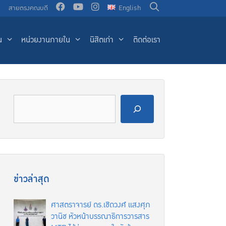
น
สายตรงคณบดี
English
น
หน่วยงานภายใน
นิสิตเก่า
ติดต่อเรา
ข่าวล่าสุด
ศาสตราจารย์ ดร.เชิดวงศ์ แสงศุภ
วานิช หัวหน้าบรรณาธิการวารสาร