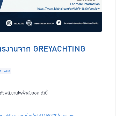
มัครงานจาก GREYACHTING
ัมพันธ์
วพลังงานไฟฟ้าส่งออก ดังนี้
w.jobthai.com/en/job/1458370/preview