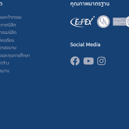
ัด
คุณภาพมาตรฐาน
รและกิจกรรม
ะกาศนิสิต
จกรรมนิสิต
ียนเรียน
Social Media
วจสอบจบ
่อและทุนการศึกษา
จัดจ้าง
ครงาน