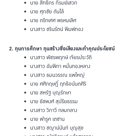
นาย สิทธิกร ภิรมย์เสวก
นาย ศุภชัย ตันไล้
นาย ตรีทเศศ พรหมเลิศ
นางสาว ชรินรัตน์ พิมพ์ทอง
2. ทุนการศึกษา ทุนสร้างชื่อเสียงและทำคุณประโยชน์
นางสาว พัชรพฤกษ์ เจียรประวัติ
นางสาว อัมพิกา หมั่นทองหลาง
นางสาว ธมนวรรณ แพใหญ่
นาย ศศิกฤษฎิ์ ฤทธิอนันตศิริ
นาย สหรัฐ บุญรักษา
นาย ธัชพงศ์ สุปรียธรรม
นางสาว วิภาวี กลมกลาง
นาย ฟารูค เตซาน
นางสาว ชญาน์นันท์ บุญสุข