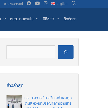
น
สายตรงคณบดี
English
น
หน่วยงานภายใน
นิสิตเก่า
ติดต่อเรา
ข่าวล่าสุด
ศาสตราจารย์ ดร.เชิดวงศ์ แสงศุภ
วานิช หัวหน้าบรรณาธิการวารสาร