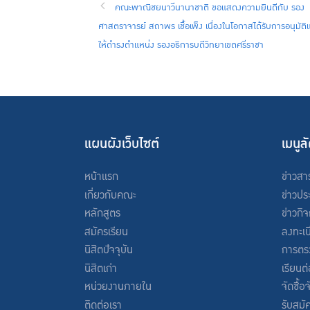
คณะพาณิชยนาวีนานาชาติ ขอแสดงความยินดีกับ รอง
ศาสตราจารย์ สถาพร เชื้อเพ็ง เนื่องในโอกาสได้รับการอนุมัติแต
ให้ดำรงตำแหน่ง รองอธิการบดีวิทยาเขตศรีราชา
แผนผังเว็บไซต์
เมนูล
หน้าแรก
ข่าวสา
เกี่ยวกับคณะ
ข่าวปร
หลักสูตร
ข่าวกิ
สมัครเรียน
ลงทะเบ
นิสิตปัจจุบัน
การตร
นิสิตเก่า
เรียนต
หน่วยงานภายใน
จัดซื้อ
ติดต่อเรา
รับสมั