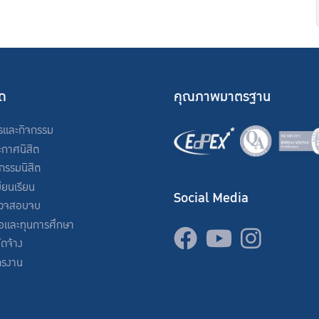
ัด
คุณภาพมาตรฐาน
รและกิจกรรม
ะกาศนิสิต
จกรรมนิสิต
ียนเรียน
Social Media
วจสอบจบ
่อและทุนการศึกษา
จัดจ้าง
ครงาน