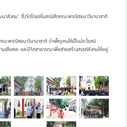
ัฒนาสังคม” ซึ่งจัดโดยสโมสรนิสิตคณะพาณิชยนาวีนานาชาติ
ที่ 1 คณะพาณิชยนาวีนานาชาติ บำเพ็ญตนให้เป็นประโยชน์
ามเสียสละ และมีจิตสาธารณะเพื่อช่วยสร้างสรรค์สังคมให้อยู่