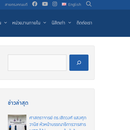
น
สายตรงคณบดี
English
น
หน่วยงานภายใน
นิสิตเก่า
ติดต่อเรา
ข่าวล่าสุด
ศาสตราจารย์ ดร.เชิดวงศ์ แสงศุภ
วานิช หัวหน้าบรรณาธิการวารสาร