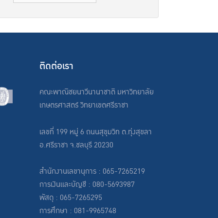
ติดต่อเรา
คณะพาณิชยนาวีนานาชาติ มหาวิทยาลัย
เกษตรศาสตร์ วิทยาเขตศรีราชา
เลขที่ 199 หมู่ 6 ถนนสุขุมวิท ต.ทุ่งสุขลา
อ.ศรีราชา จ.ชลบุรี 20230
สำนักงานเลขานุการ : 065-7265219
การเงินและบัญชี : 080-5693987
พัสดุ : 065-7265295
การศึกษา : 081-9965748