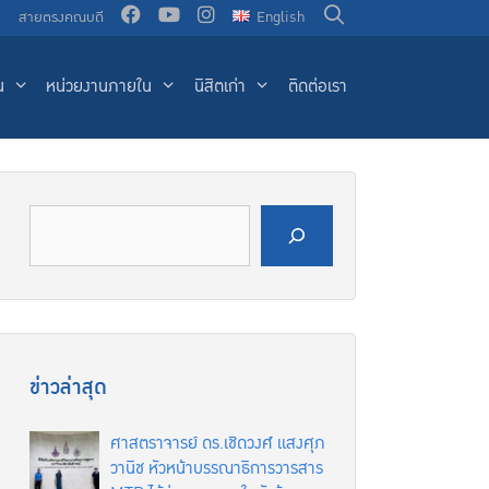
น
สายตรงคณบดี
English
น
หน่วยงานภายใน
นิสิตเก่า
ติดต่อเรา
ค้นหา
ข่าวล่าสุด
ศาสตราจารย์ ดร.เชิดวงศ์ แสงศุภ
วานิช หัวหน้าบรรณาธิการวารสาร