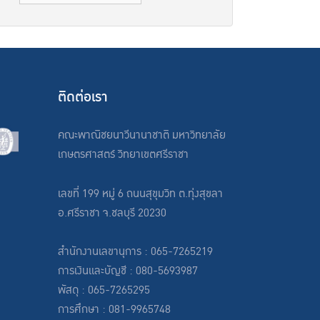
ติดต่อเรา
คณะพาณิชยนาวีนานาชาติ มหาวิทยาลัย
เกษตรศาสตร์ วิทยาเขตศรีราชา
เลขที่ 199 หมู่ 6 ถนนสุขุมวิท ต.ทุ่งสุขลา
อ.ศรีราชา จ.ชลบุรี 20230
สำนักงานเลขานุการ : 065-7265219
การเงินและบัญชี : 080-5693987
พัสดุ : 065-7265295
การศึกษา : 081-9965748