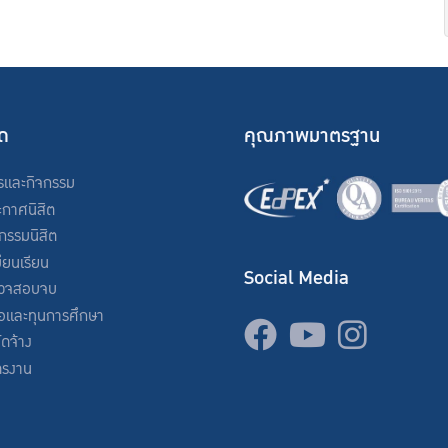
ัด
คุณภาพมาตรฐาน
รและกิจกรรม
ะกาศนิสิต
จกรรมนิสิต
ียนเรียน
Social Media
วจสอบจบ
่อและทุนการศึกษา
จัดจ้าง
ครงาน