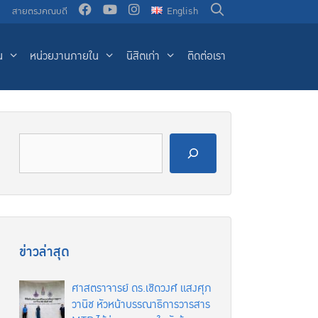
น
สายตรงคณบดี
English
น
หน่วยงานภายใน
นิสิตเก่า
ติดต่อเรา
ข่าวล่าสุด
ศาสตราจารย์ ดร.เชิดวงศ์ แสงศุภ
วานิช หัวหน้าบรรณาธิการวารสาร