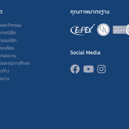
ัด
คุณภาพมาตรฐาน
รและกิจกรรม
ะกาศนิสิต
จกรรมนิสิต
ียนเรียน
Social Media
วจสอบจบ
่อและทุนการศึกษา
จัดจ้าง
ครงาน