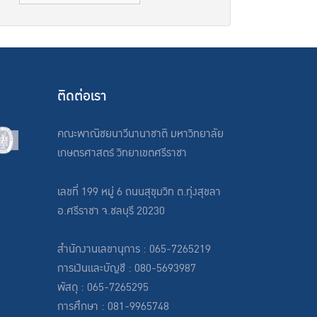
ติดต่อเรา
คณะพาณิชยนาวีนานาชาติ มหาวิทยาลัย
เกษตรศาสตร์ วิทยาเขตศรีราชา
เลขที่ 199 หมู่ 6 ถนนสุขุมวิท ต.ทุ่งสุขลา
อ.ศรีราชา จ.ชลบุรี 20230
สำนักงานเลขานุการ : 065-7265219
การเงินและบัญชี : 080-5693987
พัสดุ : 065-7265295
การศึกษา : 081-9965748