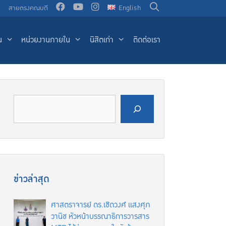
น
สายตรงคณบดี
English
น
หน่วยงานภายใน
นิสิตเก่า
ติดต่อเรา
ค้นหา
ข่าวล่าสุด
ศาสตราจารย์ ดร.เชิดวงศ์ แสงศุภ
วานิช หัวหน้าบรรณาธิการวารสาร