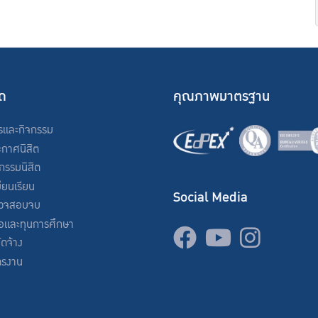
ัด
คุณภาพมาตรฐาน
รและกิจกรรม
ะกาศนิสิต
จกรรมนิสิต
ียนเรียน
Social Media
วจสอบจบ
่อและทุนการศึกษา
จัดจ้าง
ครงาน