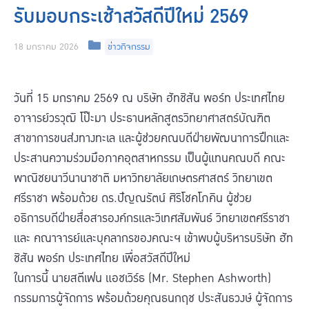
รับมอบกระเช้าสวัสดีปีใหม่ 2569
Categories
18 มกราคม 2026
ข่าวกิจกรรม
วันที่ 15 มกราคม 2569 ณ บริษัท ฮัทชิสัน พอร์ท ประเทศไทย
อาจารย์วรวุฒิ โป๊ะมา ประธานหลักสูตรวิทยาศาสตร์บัณฑิต
สาขาการขนส่งทางทะเล และผู้ช่วยคณบดีฝ่ายพัฒนาการฝึกและ
ประสานความร่วมมือภาคอุตสาหกรรม เป็นผู้แทนคณบดี คณะ
พาณิชยนาวีนานาชาติ มหาวิทยาลัยเกษตรศาสตร์ วิทยาเขต
ศรีราชา พร้อมด้วย ดร.ปัญณรัตน์ ศิริโชคโภคิน ผู้ช่วย
อธิการบดีฝ่ายสื่อสารองค์กรและวิเทศสัมพันธ์ วิทยาเขตศรีราชา
และ คณาจารย์และบุคลากรของคณะฯ เข้าพบผู้บริหารบริษัท ฮัท
ชิสัน พอร์ท ประเทศไทย เพื่อสวัสดีปีใหม่
ในการนี้ นายสตีเฟน แอชเวิร์ธ (Mr. Stephen Ashworth)
กรรมการผู้จัดการ พร้อมด้วยคุณธนกฤช ประสันธวงษ์ ผู้จัดการ