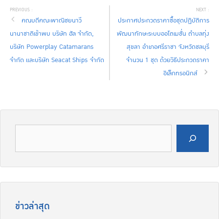
คณบดีคณะพาณิชยนาวี
ประกาศประกวดราคาซื้อชุดปฏิบัติการ
นานาชาติเข้าพบ บริษัท ฮัล จำกัด,
พัฒนาทักษะระบบออโตเมชั่น ตำบลทุ่ง
บริษัท Powerplay Catamarans
สุขลา อำเภอศรีราชา จังหวัดชลบุรี
จำกัด และบริษัท Seacat Ships จำกัด
จำนวน 1 ชุด ด้วยวิธีประกวดราคา
อิเล็กทรอนิกส์
ค้นหา
ข่าวล่าสุด