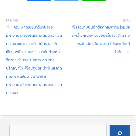
คณะพาณิชยนาวีนานาชาติ
พิธีลงนามบันทึกข้อตกลงความร่วมมือ
มหาวิทยาลัยเกษตรศาสตร์ วิทยาเขต
ระหว่างคณะพาณิชยนาวีนานาชาติ กับ
ศรีราชาขยายเวลารับสมัครสอบคัด
บริษัท ฮัทชิสัน พอร์ท (ประเทศไทย)
เลือก พนักงานมหาวิทยาลัยตำแหน่ง
จำกัด
วิศวกร จำนวน 1 อัตรา คุณวุฒิ
ปริญญาโท เพื่อปฏิบัติหน้าที่ในสังกัด
คณะพาณิชยนาวีนานาชาติ
มหาวิทยาลัยเกษตรศาสตร์ วิทยาเขต
ศรีราชา
ค้นหา