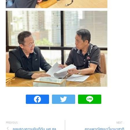
ขอแสดงความยินดีกับ ผศ.ชล
คณะพาณิชยนาวีนานาชาติ