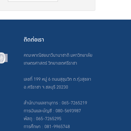
ติดต่อเรา
คณะพาณิชยนาวีนานาชาติ มหาวิทยาลัย
เกษตรศาสตร์ วิทยาเขตศรีราชา
เลขที่ 199 หมู่ 6 ถนนสุขุมวิท ต.ทุ่งสุขลา
อ.ศรีราชา จ.ชลบุรี 20230
สำนักงานเลขานุการ : 065-7265219
การเงินและบัญชี : 080-5693987
พัสดุ : 065-7265295
การศึกษา : 081-9965748