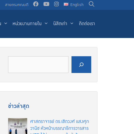
น
สายตรงคณบดี
English
น
หน่วยงานภายใน
นิสิตเก่า
ติดต่อเรา
ค้นหา
ข่าวล่าสุด
ศาสตราจารย์ ดร.เชิดวงศ์ แสงศุภ
วานิช หัวหน้าบรรณาธิการวารสาร