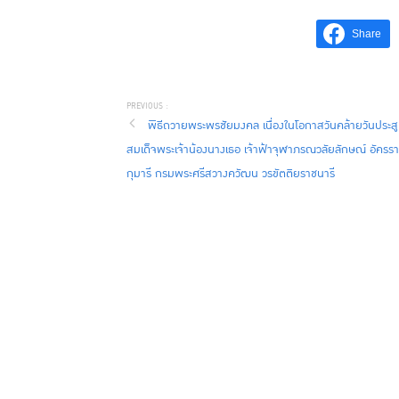
Share
พิธีถวายพระพรชัยมงคล เนื่องในโอกาสวันคล้ายวันประสู
สมเด็จพระเจ้าน้องนางเธอ เจ้าฟ้าจุฬาภรณวลัยลักษณ์ อัครร
กุมารี กรมพระศรีสวางควัฒน วรขัตติยราชนารี