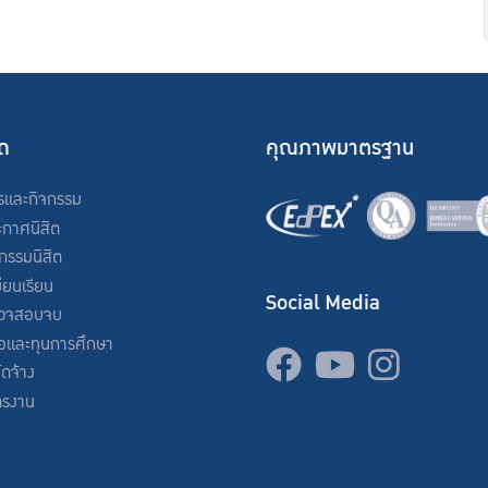
ัด
คุณภาพมาตรฐาน
รและกิจกรรม
ะกาศนิสิต
จกรรมนิสิต
ียนเรียน
Social Media
วจสอบจบ
่อและทุนการศึกษา
จัดจ้าง
ครงาน