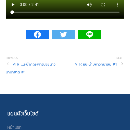
VTR แนะนำคณะพาณิชยนาวี
VTR แนะนำมหาวิทยาลัย #1
นานาชาติ #1
แผนผังเว็บไซต์
หน้าแรก