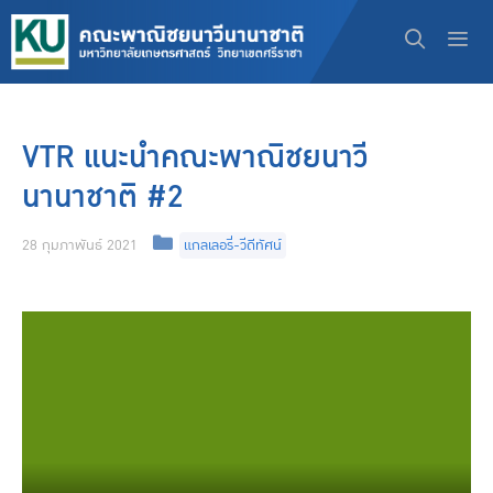
Skip
to
content
Men
VTR แนะนำคณะพาณิชยนาวี
นานาชาติ #2
Categories
28 กุมภาพันธ์ 2021
แกลเลอรี่-วีดีทัศน์