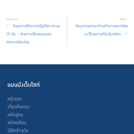
โครงการฝึกภาคปฏิบัติทางทะเล
โครงการเสวนาด้านกิจการพาณิชย
15 วัน – ฝ่ายการฝึกอบรมและ
นาวีไทยภายใต้บริบทโลก
ประกาศนียบัตร
แผนผังเว็บไซต์
หน้าแรก
เกี่ยวกับคณะ
หลักสูตร
สมัครเรียน
นิสิตปัจจุบัน