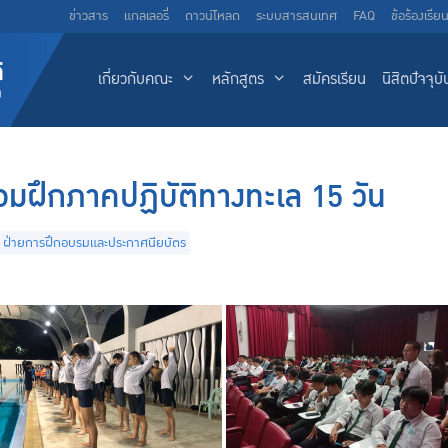
ข่าวสาร
แกลเลอรี่
ดาวน์โหลด
ระบบสารสนเทศ
FAQ
ข้อร้องเรีย
เกี่ยวกับคณะ
หลักสูตร
สมัครเรียน
นิสิตปัจจุบั
มฝึกภาคปฏิบัติทางทะเล 15 วัน
ฝ่ายการฝึกอบรมและประกาศนียบัตร