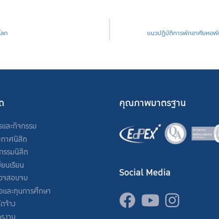
โลก
แนวปฏิบัติการพักอาศัยหอพั
ัด
คุณภาพมาตรฐาน
รและกิจกรรม
ะกาศนิสิต
จกรรมนิสิต
ียนเรียน
Social Media
วจสอบจบ
่อและทุนการศึกษา
จัดจ้าง
ครงาน