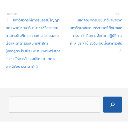
สภาวิศวกรให้การรับรองปริญญา
นิสิตคณะพาณิชยนาวีนานาชาติ
คณะพาณิชยนาวีนานาชาติวิศวกรรม
มหาวิทยาลัยเกษตรศาสตร์ วิทยาเขต
ศาสตรบัณฑิต สาขาวิชาวิศวกรรมต่อ
ศรีราชา เดินทางฝึกภาคปฏิบัติทาง
เรือและวิศวกรรมสมุทรศาสตร์
ทะเล ประจำปี 2565 กับเรือสาครวิสัย
(หลักสูตรปรับปรุง พ.ศ. ๒๕๖๕) สภา
วิศวกรให้การรับรองปริญญา คณะ
พาณิชยนาวีนานาชาติ