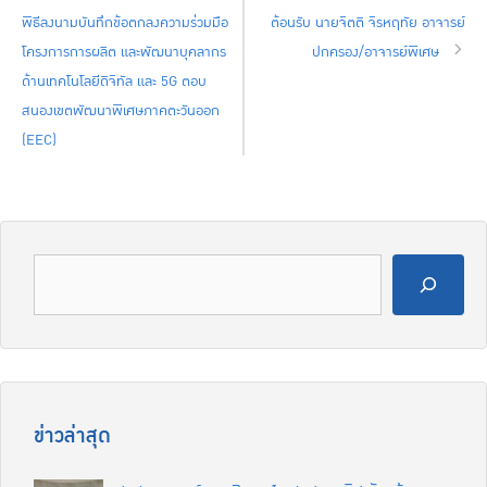
พิธีลงนามบันทึกข้อตกลงความร่วมมือ
ต้อนรับ นายจิตติ จิรหฤทัย อาจารย์
โครงการการผลิต และพัฒนาบุคลากร
ปกครอง/อาจารย์พิเศษ
ด้านเทคโนโลยีดิจิทัล และ 5G ตอบ
สนองเขตพัฒนาพิเศษภาคตะวันออก
(EEC)
ข่าวล่าสุด