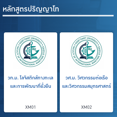
หลักสูตรปริญญาโท
วท.ม. โลจิสติกส์ทางทะเล
วศ.ม. วิศวกรรมต่อเรือ
และการพัฒนาที่ยั่งยืน
และวิศวกรรมสมุทรศาสตร์
XM01
XM02