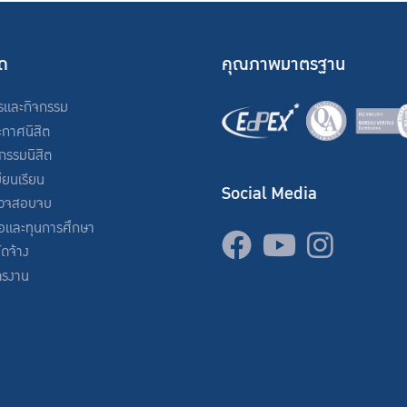
ัด
คุณภาพมาตรฐาน
รและกิจกรรม
ะกาศนิสิต
จกรรมนิสิต
ียนเรียน
Social Media
วจสอบจบ
่อและทุนการศึกษา
จัดจ้าง
ครงาน