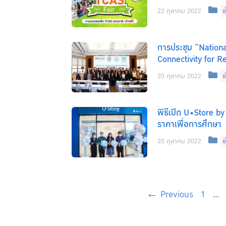
C
22 ตุลาคม 2022
ข
การประชุม “Nation
Connectivity for R
C
20 ตุลาคม 2022
ข
พิธีเปิด U•Store b
ราคาเพื่อการศึกษา
C
20 ตุลาคม 2022
ข
Page
←
Previous
1
…