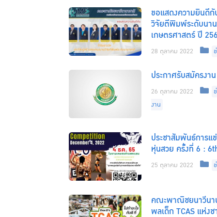
ขอแสดงความยินดีกับ
วิจัยตีพิมพ์ระดับน
เกษตรศาสตร์ ปี 256
C
28 ตุลาคม 2022
ข
ประกาศรับสมัครงาน 
C
26 ตุลาคม 2022
ข
งาน
ประชาสัมพันธ์การแข
หุ่นสวย ครั้งที่ 6 
C
25 ตุลาคม 2022
ข
คณะพาณิชยนาวีนานา
พลเด็ก TCAS แห่งชา