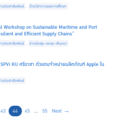
ategories
่าวประชาสัมพันธ์
,
ฝ่ายวิชาการและการศึกษา
al Workshop on Sustainable Maritime and Port
esilient and Efficient Supply Chains”
ategories
่าวประชาสัมพันธ์
,
ข่าวประชุม-อบรม-สัมมนา
y SPVi KU ศรีราชา ตัวแทนจำหน่ายผลิตภัณฑ์ Apple ใน
ategories
่าวประชาสัมพันธ์
Page
Page
Page
Page
43
44
45
…
55
Next
→