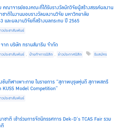
 คณาจารย์ของคณะที่ได้รับรางวัลนักวิจัยผู้สร้างสรรค์ผลงาน
านาชาติในงานมอบรางวัลผลงานวิจัย มหาวิทยาลัย
3 และผลงานวิจัยที่สร้างผลกระทบ ปี 2565
ategories
่าวประชาสัมพันธ์
จาก บริษัท ทรานส์มารีน จำกัด
ategories
Tags
่าวประชาสัมพันธ์
,
ฝ่ายกิจการนิสิต
,
ข่าวประกาศนิสิต
รับสมัคร
่งขันกีฬาเพาะกาย ในรายการ “สุภาพบุรุษหุ่นดี สุภาพสตรี
: 6th KUSS Model Competition”
ategories
่าวประชาสัมพันธ์
ชาติ เข้าร่วมการจัดนิทรรศการ Dek-D’s TCAS Fair รวม
ติ