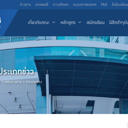
ข่าวสาร
แกลเลอรี่
ดาวน์โหลด
ระบบสารสนเทศ
FAQ
ข้อร้องเรีย
เกี่ยวกับคณะ
หลักสูตร
สมัครเรียน
นิสิตปัจจุบั
ประเภทข่าว
e
»
คลังข่าวสาร
»
ประเภทข่าว