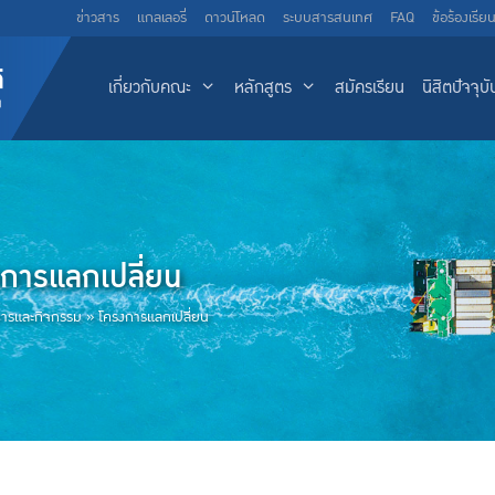
ข่าวสาร
แกลเลอรี่
ดาวน์โหลด
ระบบสารสนเทศ
FAQ
ข้อร้องเรีย
เกี่ยวกับคณะ
หลักสูตร
สมัครเรียน
นิสิตปัจจุบั
การแลกเปลี่ยน
สารและกิจกรรม
»
โครงการแลกเปลี่ยน