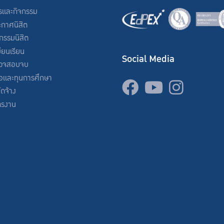
รและกิจกรรม
ะกาศนิสิต
จกรรมนิสิต
ียนเรียน
Social Media
วจสอบจบ
่อและทุนการศึกษา
จัดจ้าง
ครงาน